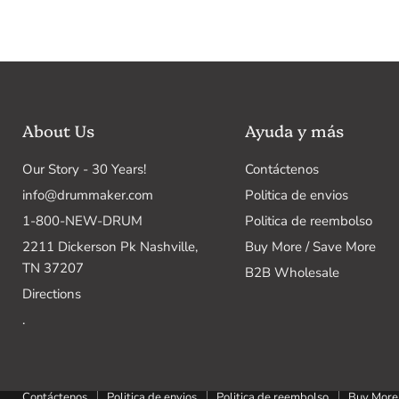
About Us
Ayuda y más
Our Story - 30 Years!
Contáctenos
info@drummaker.com
Politica de envios
1-800-NEW-DRUM
Politica de reembolso
2211 Dickerson Pk Nashville,
Buy More / Save More
TN 37207
B2B Wholesale
Directions
.
Contáctenos
Politica de envios
Politica de reembolso
Buy More