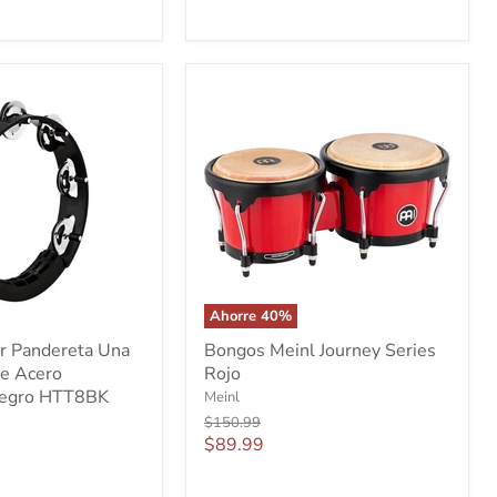
Ahorre
40
%
Bongos
ur Pandereta Una
Bongos Meinl Journey Series
Meinl
de Acero
Rojo
Journey
Negro HTT8BK
Series
Meinl
Rojo
Precio
$150.99
original
Precio
$89.99
actual