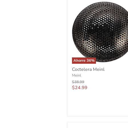
Ahorre
36
%
Coctelera
Coctelera Meinl
Meinl
Meinl
Precio
$38.99
original
Precio
$24.99
actual