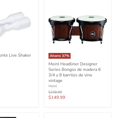
onte Live Shaker
Ahorre
37
%
Meinl
Meinl Headliner Designer
Headliner
Series Bongos de madera 6
Designer
Series
3/4 y 8 barriles de vino
Bongos
vintage
de
Meinl
madera
Precio
$238.99
6
original
Precio
$149.99
3/4
actual
y
8
barriles
de