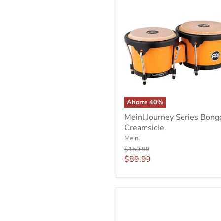
Ahorre
40
%
Meinl
Meinl Journey Series Bong
Journey
Creamsicle
Series
Bongos
Meinl
Creamsicle
Precio
$150.99
original
Precio
$89.99
actual