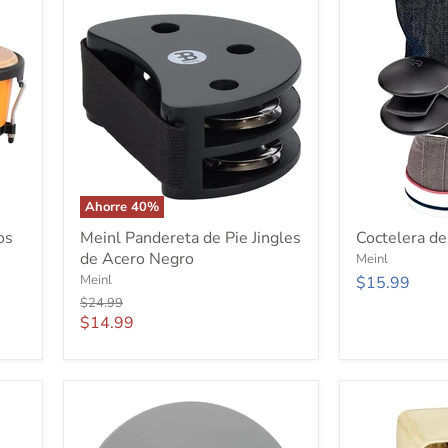
Ahorre
40
%
Meinl
Coctelera
os
Meinl Pandereta de Pie Jingles
Coctelera de
Pandereta
de
de Acero Negro
Meinl
de
tacón
Pie
Meinl
Meinl
$15.99
Jingles
Precio
$24.99
de
original
Precio
$14.99
Acero
actual
Negro