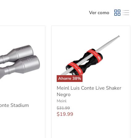
Ver como
Ahorre
38
%
Meinl
Meinl Luis Conte Live Shaker
Luis
Negro
Conte
Live
Meinl
Conte Stadium
Shaker
Precio
$31.99
Negro
original
Precio
$19.99
actual