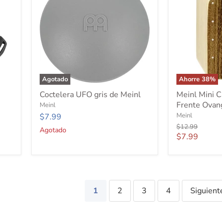
Agotado
Ahorre
38
%
Coctelera
Meinl
Coctelera UFO gris de Meinl
Meinl Mini C
UFO
Mini
Frente Ovan
Meinl
gris
Cajon
de
Shaker,
Meinl
$7.99
Meinl
Frente
Precio
$12.99
Agotado
Ovangkol
original
Precio
$7.99
actual
1
2
3
4
Siguien