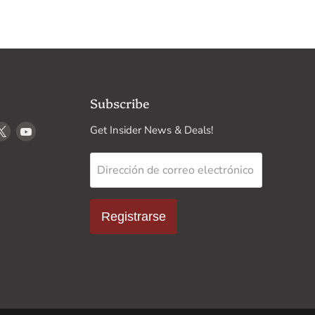
Subscribe
renos
cuéntrenos
Encuéntrenos
Encuéntrenos
Get Insider News & Deals!
en
en
k
stagram
X
YouTube
Dirección de correo electrónico
Registrarse