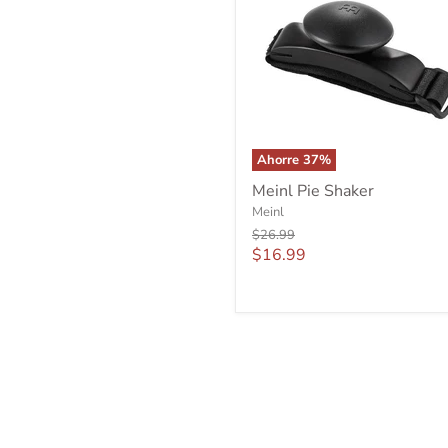
Ahorre
37
%
Meinl
Meinl Pie Shaker
Pie
Meinl
Shaker
Precio
$26.99
original
Precio
$16.99
actual