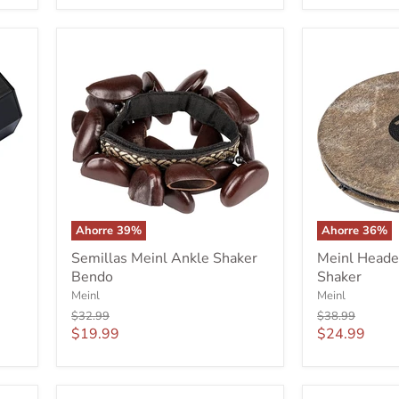
Acero
Inoxidable
Negro
HTT8BK
Ahorre
39
%
Ahorre
36
%
Semillas
Meinl
Semillas Meinl Ankle Shaker
Meinl Heade
Meinl
Headed
Bendo
Shaker
Ankle
Spark
Shaker
Skin
Meinl
Meinl
Bendo
Shaker
Precio
Precio
$32.99
$38.99
original
original
Precio
Precio
$19.99
$24.99
actual
actual