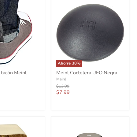
vino
vintage
Ahorre
38
%
Meinl
 tacón Meinl
Meinl Coctelera UFO Negra
Coctelera
Meinl
UFO
Negra
Precio
$12.99
original
Precio
$7.99
actual