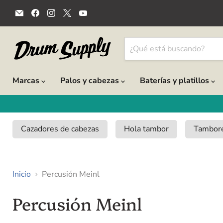
Encuéntrenos
Encuéntrenos
Encuéntrenos
Encuéntrenos
Encuéntrenos
en
en
en
en
en
Correo
Facebook
Instagram
X
YouTube
electrónico
Marcas
Palos y cabezas
Baterías y platillos
Cazadores de cabezas
Hola tambor
Tambore
Inicio
Percusión Meinl
Percusión Meinl