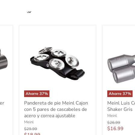
Ahorre
37
%
Ahorre
37
%
Pandereta
Meinl
er
Pandereta de pie Meinl Cajon
Meinl Luis 
de
Luis
con 5 pares de cascabeles de
Shaker Gris
pie
Conte
Meinl
acero y correa ajustable
Stadium
Meinl
Cajon
Shaker
Meinl
Precio
$26.99
con
Gris
original
Precio
$16.99
Precio
$29.99
5
original
Precio