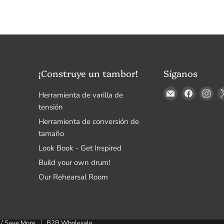
¡Construye un tambor!
Síganos
Encuéntrenos
Encuént
En
Herramienta de varilla de
en
en
en
tensión
Correo
Faceboo
In
Herramienta de conversión de
electrónico
tamaño
Look Book - Get Inspired
Build your own drum!
Our Rehearsal Room
 / Save More
B2B Wholesale