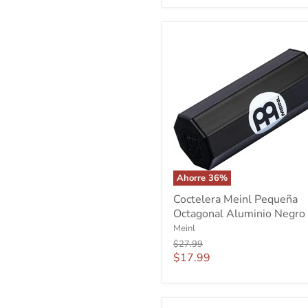
Ahorre
36
%
Coctelera
Coctelera Meinl Pequeña
Meinl
Octagonal Aluminio Negro
Pequeña
Octagonal
Meinl
Aluminio
Precio
$27.99
Negro
original
Precio
$17.99
actual