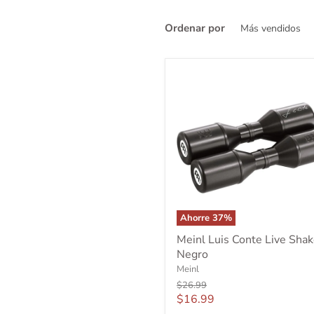
Ordenar por
Ahorre
37
%
Meinl
Meinl Luis Conte Live Shak
Luis
Negro
Conte
Live
Meinl
Shaker
Precio
$26.99
Negro
original
Precio
$16.99