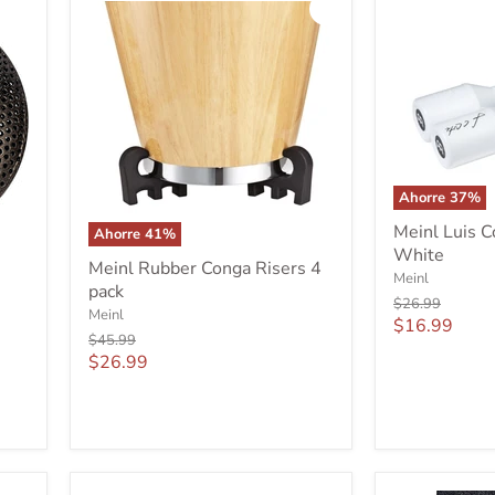
Ahorre
37
%
Meinl
Meinl Luis C
Ahorre
41
%
Luis
Meinl
White
Conte
Meinl Rubber Conga Risers 4
Rubber
Live
Meinl
pack
Conga
Shaker
Precio
$26.99
Risers
Meinl
White
original
Precio
$16.99
4
Precio
$45.99
actual
pack
original
Precio
$26.99
actual