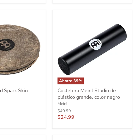
Ahorre
39
%
Coctelera
d Spark Skin
Coctelera Meinl Studio de
Meinl
plástico grande, color negro
Studio
de
Meinl
plástico
Precio
$40.99
grande,
original
Precio
$24.99
color
actual
negro