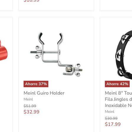
$18.99
actual
pares
actual
de
cascabeles
de
acero
y
correa
ajustable
Ahorre
37
%
Ahorre
42
%
Meinl
Meinl
Meinl Guiro Holder
Meinl 8" To
Guiro
8"
Fila Jingles 
Meinl
Holder
Tour
Pandereta
Inoxidable 
Precio
$51.99
Una
original
Precio
$32.99
Meinl
Fila
actual
Precio
$30.99
Jingles
original
Precio
$17.99
de
actual