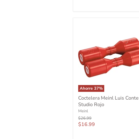
actual
Ahorre
37
%
Coctelera
Coctelera Meinl Luis Conte
Meinl
Studio Rojo
Luis
Conte
Meinl
Studio
Precio
$26.99
Rojo
original
Precio
$16.99
actual