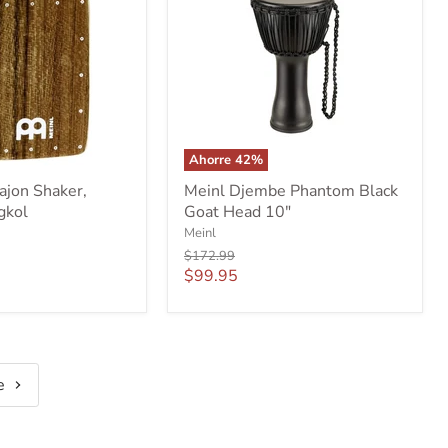
Ahorre
42
%
Meinl
ajon Shaker,
Meinl Djembe Phantom Black
Djembe
gkol
Goat Head 10"
Phantom
Black
Meinl
Goat
Precio
$172.99
Head
original
Precio
$99.95
10"
actual
te