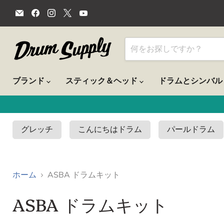
E
Facebook
Instagram
X
YouTube
メ
で
で
で
で
ー
見
見
見
見
ル
つ
つ
つ
つ
で
け
け
け
け
見
て
て
て
て
つ
く
く
く
く
け
だ
だ
だ
だ
て
さ
さ
さ
さ
ブランド
スティック＆ヘッド
ドラムとシンバ
く
い
い
い
い
だ
さ
い
グレッチ
こんにちはドラム
パールドラム
ホーム
ASBA ドラムキット
ASBA ドラムキット