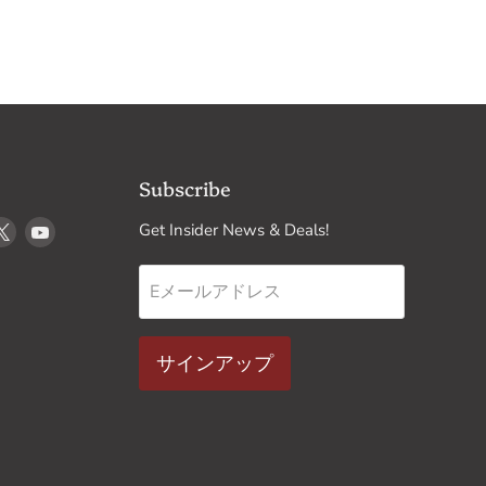
Subscribe
k
stagram
X
YouTube
Get Insider News & Deals!
で
で
見
見
Eメールアドレス
つ
つ
け
け
て
て
サインアップ
く
く
だ
だ
さ
さ
い
い