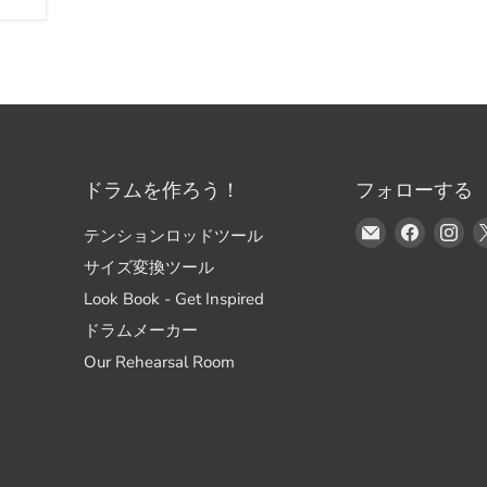
ドラムを作ろう！
フォローする
E
Faceboo
In
テンションロッドツール
メ
で
で
サイズ変換ツール
ー
見
見
Look Book - Get Inspired
ル
つ
つ
ドラムメーカー
で
け
け
見
て
て
Our Rehearsal Room
つ
く
く
け
だ
だ
て
さ
さ
く
い
い