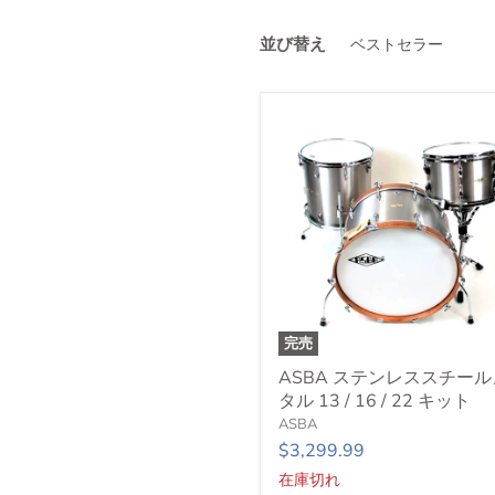
並び替え
完売
ASBA
ASBA ステンレススチール
ス
タル 13 / 16 / 22 キット
テ
ン
ASBA
レ
$3,299.99
ス
在庫切れ
ス