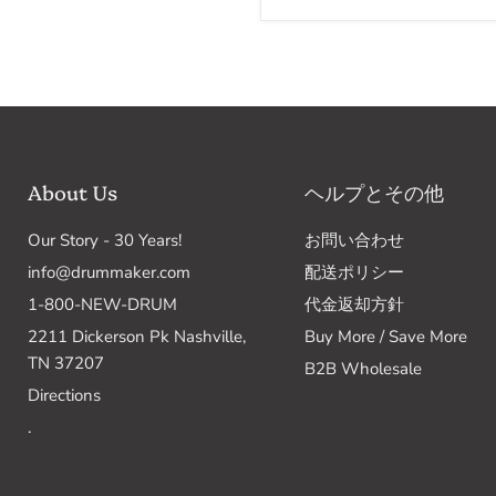
チ
ー
ル
メ
タ
ル
13
/
16
/
About Us
ヘルプとその他
22
キ
Our Story - 30 Years!
お問い合わせ
ッ
ト
info@drummaker.com
配送ポリシー
1-800-NEW-DRUM
代金返却方針
2211 Dickerson Pk Nashville,
Buy More / Save More
TN 37207
B2B Wholesale
Directions
.