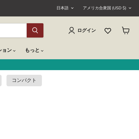
言
国
日本語
アメリカ合衆国
(USD $)
語
ログイン
カ
ー
ト
ション
もっと
を
見
る
コンパクト