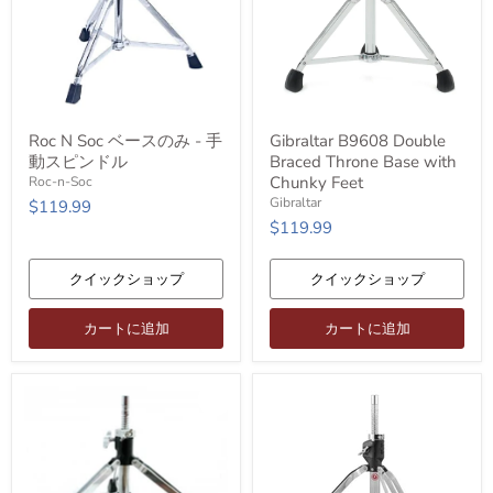
Roc
Gibraltar
Roc N Soc ベースのみ - 手
Gibraltar B9608 Double
N
B9608
動スピンドル
Braced Throne Base with
Soc
Double
ベ
Braced
Chunky Feet
Roc-n-Soc
ー
Throne
Gibraltar
$119.99
ス
Base
$119.99
の
with
み
Chunky
-
Feet
クイックショップ
クイックショップ
手
動
ス
カートに追加
カートに追加
ピ
ン
ド
ル