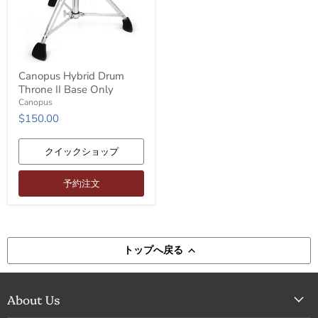
Canopus
Canopus Hybrid Drum
Hybrid
Throne II Base Only
Drum
Throne
Canopus
II
$150.00
Base
Only
クイックショップ
予約注文
トップへ戻る
About Us