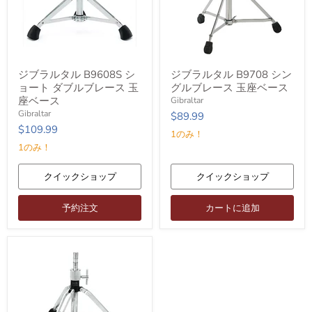
ー
ン
ベ
ー
ス
ジ
ジ
ジブラルタル B9608S シ
ジブラルタル B9708 シン
ブ
ブ
ョート ダブルブレース 玉
グルブレース 玉座ベース
ラ
ラ
ル
ル
座ベース
Gibraltar
タ
タ
Gibraltar
$89.99
ル
ル
$109.99
B9608S
B9708
1のみ！
シ
シ
1のみ！
ョ
ン
ー
グ
ト
ル
クイックショップ
クイックショップ
ダ
ブ
ブ
レ
予約注文
カートに追加
ル
ー
ブ
ス
レ
玉
ー
座
ス
ベ
玉
ー
座
ス
ベ
ー
ス