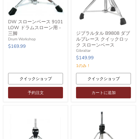
DW
DW スローンベース 9101
ス
LOW ドラムスローン用 -
ロ
ジ
ー
ジブラルタル B9808 ダブ
三脚
ブ
ン
ルブレース クイックロッ
ラ
Drum Workshop
ベ
ル
ク スローンベース
$169.99
ー
タ
Gibraltar
ス
ル
$149.99
9101
B9808
LOW
ダ
1のみ！
ド
ブ
ラ
ル
ム
ブ
クイックショップ
クイックショップ
ス
レ
ロ
ー
ー
予約注文
カートに追加
ス
ン
ク
用
イ
-
ッ
三
ク
脚
ロ
ッ
ク
ス
ロ