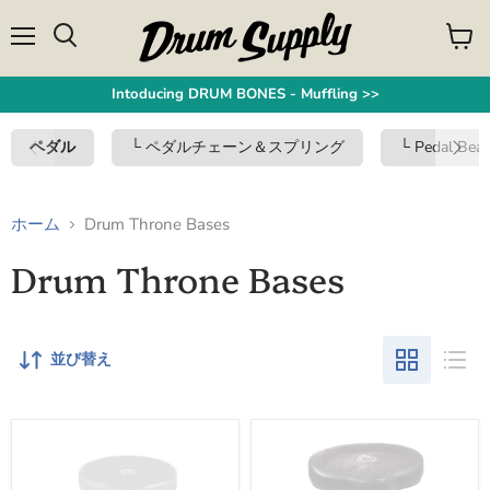
メ
カ
検
ニ
ー
索
ュ
ト
す
Intoducing DRUM BONES - Muffling >>
ー
を
る
見
る
ペダル
└ ペダルチェーン＆スプリング
└ Pedal Bear
ホーム
Drum Throne Bases
Drum Throne Bases
並び替え