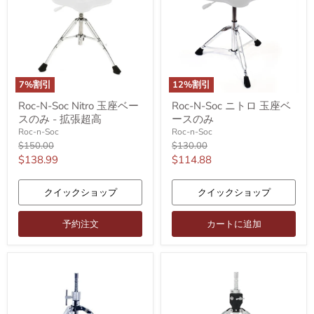
7
%割引
12
%割引
Roc-
Roc-
Roc-N-Soc Nitro 玉座ベー
Roc-N-Soc ニトロ 玉座ベ
N-
N-
スのみ - 拡張超高
ースのみ
Soc
Soc
Nitro
ニ
Roc-n-Soc
Roc-n-Soc
玉
ト
元
元
$150.00
$130.00
座
ロ
の
の
現
現
$138.99
$114.88
ベ
玉
価
価
在
在
ー
座
格
格
ス
ベ
の
の
クイックショップ
クイックショップ
の
ー
価
価
み
ス
-
の
格
格
予約注文
カートに追加
拡
み
張
超
高