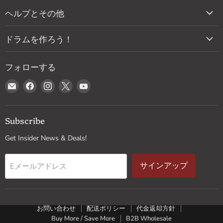
ヘルプとその他
ドラムを作ろう！
フォローする
E
Facebook
Instagram
X
YouTube
メ
で
で
で
で
ー
見
見
見
見
ル
つ
つ
つ
つ
Subscribe
で
け
け
け
け
Get Insider News & Deals!
見
て
て
て
て
つ
く
く
く
く
け
だ
だ
だ
だ
Eメールアドレス
サインアップ
て
さ
さ
さ
さ
く
い
い
い
い
だ
さ
お問い合わせ
配送ポリシー
代金返却方針
い
Buy More / Save More
B2B Wholesale